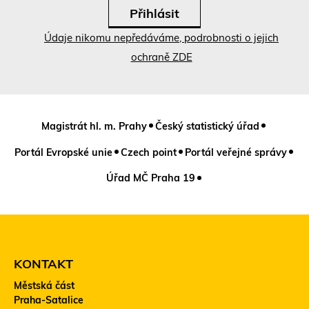
ř
e
v
Údaje nikomu nepředáváme, podrobnosti o jejich
n
o
ochraně ZDE
v
é
m
o
k
n
Magistrát hl. m. Prahy
Český statistický úřad
ě
)
Portál Evropské unie
Czech point
Portál veřejné správy
Úřad MČ Praha 19
KONTAKT
Městská část
Praha-Satalice