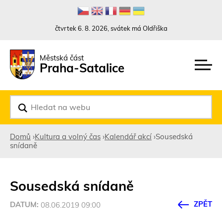
Rovnou na kontakt
Rovnou na obsah
Rovnou na menu
čtvrtek 6. 8. 2026, svátek má Oldřiška
Městská část
Praha-Satalice
V
y
h
l
Domů
›
Kultura a volný čas
›
Kalendář akcí
›
Sousedská
e
snídaně
d
Jste
a
t
zde
Sousedská snídaně
ZPĚT
DATUM:
08.06.2019 09:00