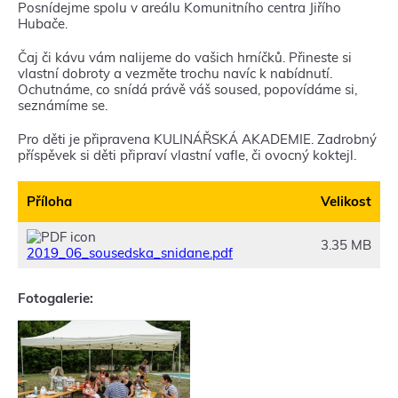
Posnídejme spolu v areálu Komunitního centra Jiřího
Hubače.
Čaj či kávu vám nalijeme do vašich hrníčků. Přineste si
vlastní dobroty a vezměte trochu navíc k nabídnutí.
Ochutnáme, co snídá právě váš soused, popovídáme si,
seznámíme se.
Pro děti je připravena KULINÁŘSKÁ AKADEMIE. Zadrobný
příspěvek si děti připraví vlastní vafle, či ovocný koktejl.
Příloha
Velikost
3.35 MB
2019_06_sousedska_snidane.pdf
Fotogalerie: