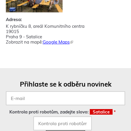
Adresa:
K rybníčku 8, areál Komunitního centra
19015
Praha 9 - Satalice
Zobrazit na mapě:
Google Maps
(
T
e
n
t
o
o
d
Přihlaste se k odběru novinek
k
a
E-
z
mail
s
*
e
o
Kontrola proti robotům, zadejte slovo:
Satalice
*
t
e
v