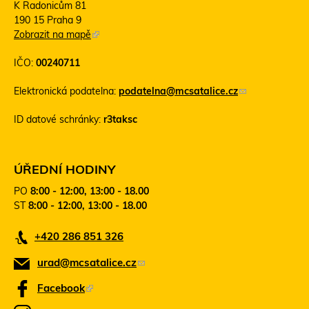
K Radonicům 81
190 15 Praha 9
Zobrazit na mapě
(
T
IČO:
00240711
e
n
Elektronická podatelna:
podatelna@mcsatalice.cz
(
t
o
o
ID datové schránky:
r3taksc
d
o
k
d
a
k
z
a
ÚŘEDNÍ HODINY
o
z
PO
8:00 - 12:00, 13:00 - 18.00
d
s
ST
8:00 - 12:00, 13:00 - 18.00
e
e
š
o
+420 286 851 326
l
t
e
e
urad@mcsatalice.cz
(
e
v
-
ř
o
Facebook
(
m
e
d
T
a