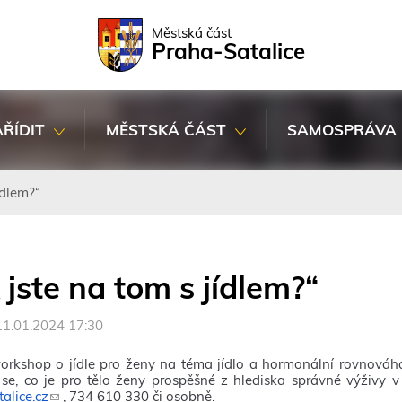
Rovnou na kontakt
Rovnou na obsah
Rovnou na menu
Městská část
Praha-Satalice
AŘÍDIT
MĚSTSKÁ ČÁST
SAMOSPRÁVA
ídlem?“
 jste na tom s jídlem?“
11.01.2024 17:30
rkshop o jídle pro ženy na téma jídlo a hormonální rovnováha.
se, co je pro tělo ženy prospěšné z hlediska správné výživy v
alice.cz
(
, 734 610 330 či osobně.