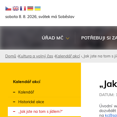
sobota 8. 8. 2026, svátek má Soběslav
ÚŘAD MČ
POTŘEBUJI SI Z
Domů
›
Kultura a volný čas
›
Kalendář akcí
›
„Jak jste na tom s j
Jste
zde
„Jak
Kalendář akcí
Kalendář
DATUM:
Historické akce
Úvodní wo
dozvědět 
„Jak jste na tom s jídlem?“
na
kc@sat