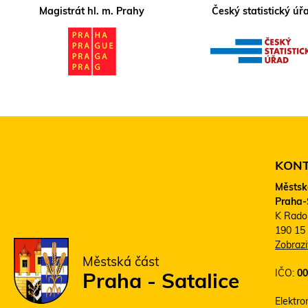
Magistrát hl. m. Prahy
Český statistický úř
KON
Městsk
Praha-
K Rado
190 15
Zobraz
Městská část
IČO:
00
Praha - Satalice
Elektro