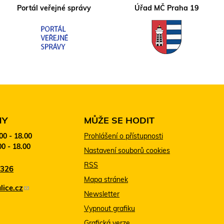
Portál veřejné správy
Úřad MČ Praha 19
NY
MŮŽE SE HODIT
:00 - 18.00
Prohlášení o přístupnosti
00 - 18.00
Nastavení souborů cookies
RSS
 326
Mapa stránek
ice.cz
(
Newsletter
o
Vypnout grafiku
d
Grafická verze