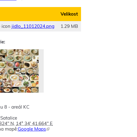
o
d
Velikost
k
a
z
jidlo_11012024.png
1.29 MB
o
d
ie:
e
š
l
e
e
-
m
a
i
l
)
u 8 - areál KC
 Satalice
.324" N
,
14° 34' 41.664" E
na mapě:
Google Maps
(
T