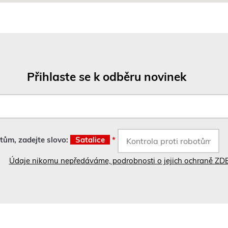
n
ě
)
Přihlaste se k odběru novinek
otům, zadejte slovo:
Satalice
*
Údaje nikomu nepředáváme, podrobnosti o jejich ochraně ZD