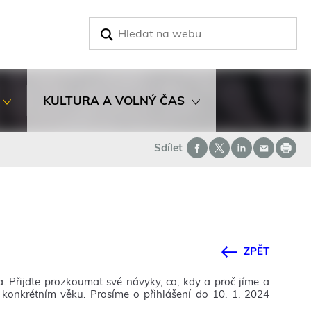
V
y
h
l
e
d
KULTURA A VOLNÝ ČAS
a
t
Sdílet
ZPĚT
 Přijďte prozkoumat své návyky, co, kdy a proč jíme a
 konkrétním věku. Prosíme o přihlášení do 10. 1. 2024