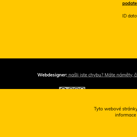
podate
ID dato
Webdesigner:
našli jste chybu? Máte náměty, č
Toto dílo podléhá lice
Tyto webové stránky
informace 