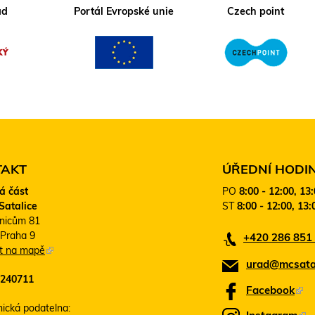
ad
Portál Evropské unie
Czech point
TAKT
ÚŘEDNÍ HODI
á část
PO
8:00 - 12:00, 13
Satalice
ST
8:00 - 12:00, 13:
nicům 81
 Praha 9
+420 286 851
it na mapě
(
urad@mcsatal
T
240711
e
Facebook
(
n
T
nická podatelna:
t