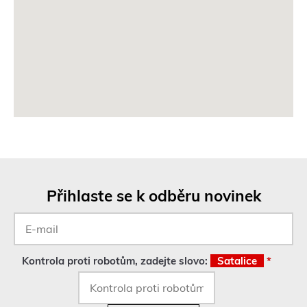
e
v
n
o
v
é
m
o
k
n
ě
)
Přihlaste se k odběru novinek
E-
mail
*
Kontrola proti robotům, zadejte slovo:
Satalice
*