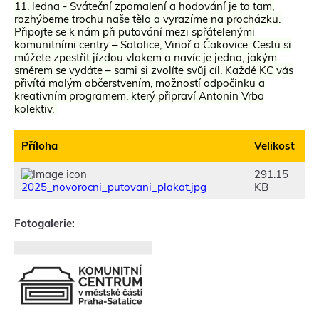
11. ledna - Sváteční zpomalení a hodování je to tam,
rozhýbeme trochu naše tělo a vyrazíme na procházku.
Připojte se k nám při putování mezi spřátelenými
komunitními centry ‒ Satalice, Vinoř a Čakovice. Cestu si
můžete zpestřit jízdou vlakem a navíc je jedno, jakým
směrem se vydáte – sami si zvolíte svůj cíl. Každé KC vás
přivítá malým občerstvením, možností odpočinku a
kreativním programem, který připraví Antonin Vrba
kolektiv.
Příloha
Velikost
291.15
2025_novorocni_putovani_plakat.jpg
KB
Fotogalerie: