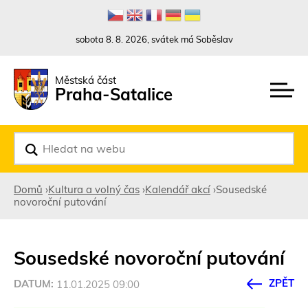
Rovnou na kontakt
Rovnou na obsah
Rovnou na menu
sobota 8. 8. 2026, svátek má Soběslav
Městská část
Praha-Satalice
V
y
h
l
Domů
›
Kultura a volný čas
›
Kalendář akcí
›
Sousedské
e
novoroční putování
d
Jste
a
t
zde
Sousedské novoroční putování
ZPĚT
DATUM:
11.01.2025 09:00