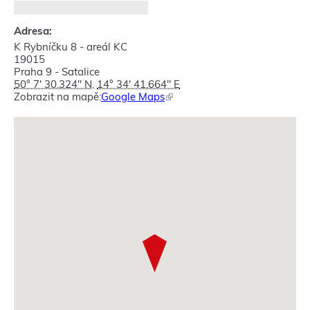
Adresa:
K Rybníčku 8 - areál KC
19015
Praha 9 - Satalice
50° 7' 30.324" N
,
14° 34' 41.664" E
Zobrazit na mapě:
Google Maps
(
T
e
n
t
o
o
d
k
a
z
s
e
o
t
e
v
ř