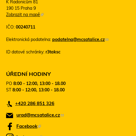
K Radonicům 81
190 15 Praha 9
Zobrazit na mapě
(
T
IČO:
00240711
e
n
Elektronická podatelna:
podatelna@mcsatalice.cz
(
t
o
o
ID datové schránky:
r3taksc
d
o
k
d
a
k
z
a
ÚŘEDNÍ HODINY
o
z
PO
8:00 - 12:00, 13:00 - 18.00
d
s
ST
8:00 - 12:00, 13:00 - 18.00
e
e
š
o
+420 286 851 326
l
t
e
e
urad@mcsatalice.cz
(
e
v
-
ř
o
Facebook
(
m
e
d
T
a
v