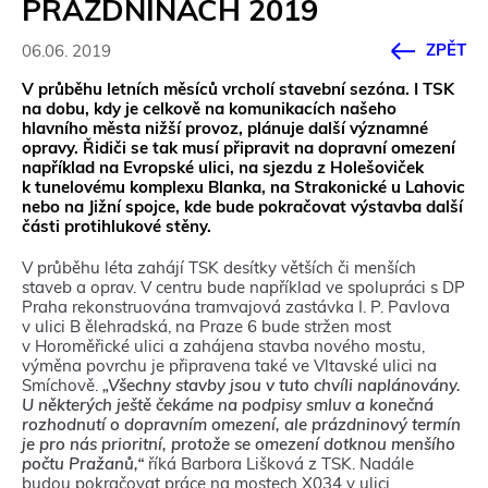
PRÁZDNINÁCH 2019
ZPĚT
06.06. 2019
V průběhu letních měsíců vrcholí stavební sezóna. I TSK
na dobu, kdy je celkově na komunikacích našeho
hlavního města nižší provoz, plánuje další významné
opravy. Řidiči se tak musí připravit na dopravní omezení
například na Evropské ulici, na sjezdu z Holešoviček
k tunelovému komplexu Blanka, na Strakonické u Lahovic
nebo na Jižní spojce, kde bude pokračovat výstavba další
části protihlukové stěny.
V průběhu léta zahájí TSK desítky větších či menších
staveb a oprav. V centru bude například ve spolupráci s DP
Praha rekonstruována tramvajová zastávka I. P. Pavlova
v ulici B ělehradská, na Praze 6 bude stržen most
v Horoměřické ulici a zahájena stavba nového mostu,
výměna povrchu je připravena také ve Vltavské ulici na
Smíchově.
„Všechny stavby jsou v tuto chvíli naplánovány.
U některých ještě čekáme na podpisy smluv a konečná
rozhodnutí o dopravním omezení, ale prázdninový termín
je pro nás prioritní, protože se omezení dotknou menšího
počtu Pražanů,“
říká Barbora Lišková z TSK. Nadále
budou pokračovat práce na mostech X034 v ulici