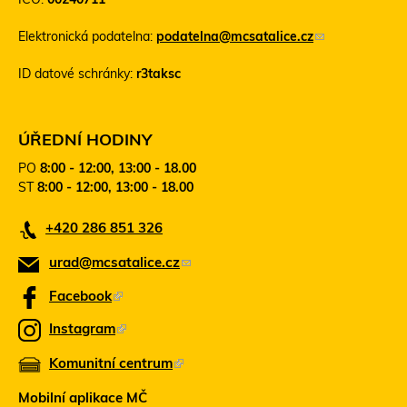
e
n
Elektronická podatelna:
podatelna@mcsatalice.cz
(
t
o
o
ID datové schránky:
r3taksc
d
o
k
d
a
k
z
a
ÚŘEDNÍ HODINY
o
z
PO
8:00 - 12:00, 13:00 - 18.00
d
s
ST
8:00 - 12:00, 13:00 - 18.00
e
e
š
o
+420 286 851 326
l
t
e
e
urad@mcsatalice.cz
(
e
v
-
ř
o
Facebook
(
m
e
d
T
a
v
Instagram
(
k
e
i
n
T
l
Komunitní centrum
o
(
n
a
e
)
v
t
T
z
Mobilní aplikace MČ
é
n