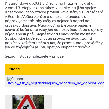
K Barrandovu a X031 u Ořechu na Pražském okruhu,
v rámci 3. etapy rekonstrukce Nuselské, na Jižní spojce
u Štěrbohol nebo stavba protihlukové stěny v ulici Slánská
v Řepích.
„Veškeré práce a omezení plánujeme a
připravujeme tak, aby měly co nejmenší dopad na
pražskou dopravu. Například na Evropské budeme
uzavírat boční ulice vždy jen na nezbytnou dobu a opravy
půjdou postupně. Stejně tak na Lahovickém mostě na
Strakonické bude zachován provoz ve dvou jízdních
pruzích v každém směru s tím, že práce budou prováděny
jen ve zbývajícím pruhu, opět po etapách,“
dodává.
Seznam staveb naleznete v příloze.
Příloha
stavby_tsk_s_nejzasadnejsim_dopadem_na_dopravu.docx