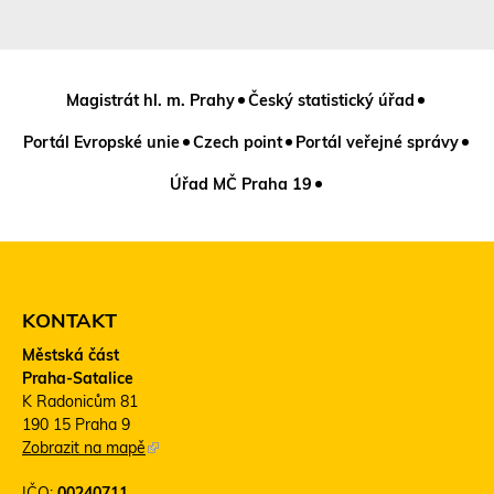
Magistrát hl. m. Prahy
Český statistický úřad
Portál Evropské unie
Czech point
Portál veřejné správy
Úřad MČ Praha 19
KONTAKT
Městská část
Praha-Satalice
K Radonicům 81
190 15 Praha 9
Zobrazit na mapě
(
T
IČO:
00240711