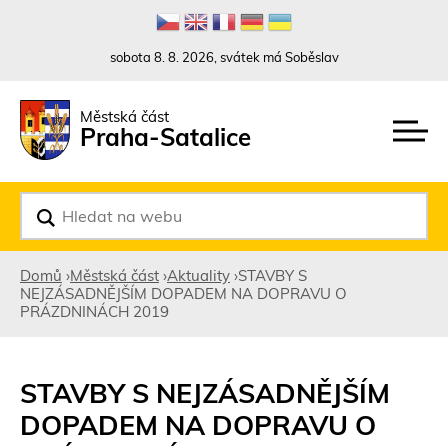
Rovnou na kontakt
Rovnou na obsah
Rovnou na menu
sobota 8. 8. 2026, svátek má Soběslav
Městská část
Praha-Satalice
V
y
h
l
Domů
›
Městská část
›
Aktuality
›
STAVBY S
e
NEJZÁSADNĚJŠÍM DOPADEM NA DOPRAVU O
d
Jste
PRÁZDNINÁCH 2019
a
t
zde
STAVBY S NEJZÁSADNĚJŠÍM
DOPADEM NA DOPRAVU O