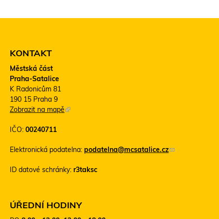
KONTAKT
Městská část
Praha-Satalice
K Radonicům 81
190 15 Praha 9
Zobrazit na mapě
(
T
IČO:
00240711
e
n
Elektronická podatelna:
podatelna@mcsatalice.cz
(
t
o
o
ID datové schránky:
r3taksc
d
o
k
d
a
k
z
a
ÚŘEDNÍ HODINY
o
z