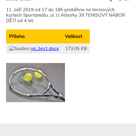
11. září 2019 od 17 do 18h proběhne na tenisových
kurtech Sportareálu, ul. U Arborky 39 TENISOVÝ NÁBOR
DĚTÍ od 4 let.
Příloha
Velikost
na_bor1.docx
173.05 KB