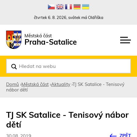
Rovnou na kontakt
Rovnou na obsah
Rovnou na menu
čtvrtek 6. 8. 2026, svátek má Oldřiška
Městská část
Praha-Satalice
V
y
h
l
Domů
›
Městská část
›
Aktuality
›
TJ SK Satalice - Tenisový
e
nábor dětí
d
Jste
a
t
zde
TJ SK Satalice - Tenisový nábor
dětí
ZPĚT
30.08. 2019