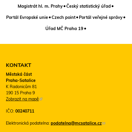
Magistrát hl. m. Prahy
Český statistický úřad
Portál Evropské unie
Czech point
Portál veřejné správy
Úřad MČ Praha 19
KONTAKT
Městská část
Praha-Satalice
K Radonicům 81
190 15 Praha 9
Zobrazit na mapě
(
T
IČO:
00240711
e
n
Elektronická podatelna:
podatelna@mcsatalice.cz
(
t
o
o