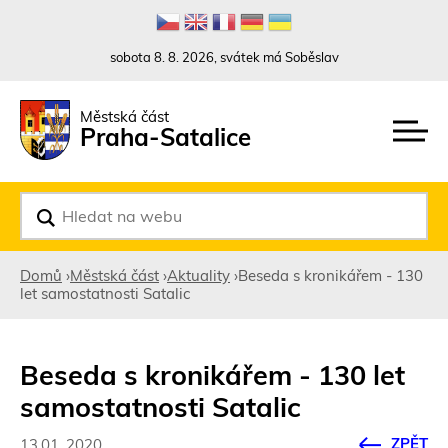
Rovnou na kontakt
Rovnou na obsah
Rovnou na menu
sobota 8. 8. 2026, svátek má Soběslav
Městská část
Praha-Satalice
V
y
h
l
Domů
›
Městská část
›
Aktuality
›
Beseda s kronikářem - 130
e
let samostatnosti Satalic
d
Jste
a
t
zde
Beseda s kronikářem - 130 let
samostatnosti Satalic
ZPĚT
13.01. 2020