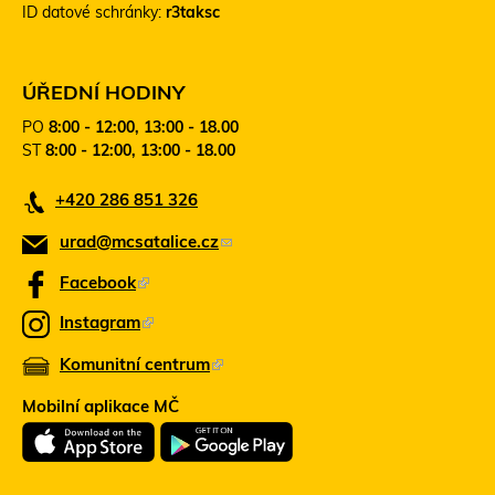
ID datové schránky:
r3taksc
d
o
k
d
a
k
z
a
ÚŘEDNÍ HODINY
o
z
PO
8:00 - 12:00, 13:00 - 18.00
d
s
ST
8:00 - 12:00, 13:00 - 18.00
e
e
š
o
+420 286 851 326
l
t
e
e
urad@mcsatalice.cz
(
e
v
-
ř
o
Facebook
(
m
e
d
T
a
v
Instagram
(
k
e
i
n
T
l
Komunitní centrum
o
(
n
a
e
)
v
t
T
z
Mobilní aplikace MČ
é
n
o
e
o
m
t
o
o
n
d
d
o
k
t
e