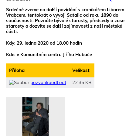
Srdečně zveme na další povídání s kroniká
ř
em Liborem
Vrabcem, tentokrát o vývoji Satalic od roku 1890 do
současnosti. Poznáte bývalé starosty, předsedy a zase
starosty a dozvíte se další zajímavosti z naší městské
části.
Kdy: 29. ledna 2020 od 18.00 hodin
Kde: v Komunitním centru Jiřího Hubače
Příloha
Velikost
pozvankaodt.odt
22.35 KB