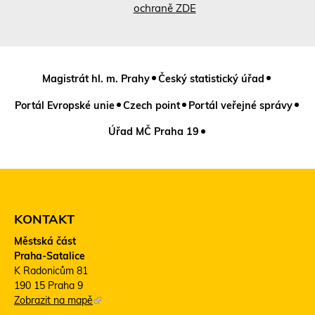
ochraně ZDE
Magistrát hl. m. Prahy
Český statistický úřad
Portál Evropské unie
Czech point
Portál veřejné správy
Úřad MČ Praha 19
KONTAKT
Městská část
Praha-Satalice
K Radonicům 81
190 15 Praha 9
Zobrazit na mapě
(
T