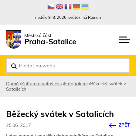
Rovnou na kontakt
Rovnou na obsah
Rovnou na menu
neděle 9. 8. 2026, svátek má Roman
Městská část
Praha-Satalice
V
y
h
l
Domů
›
Kultura a volný čas
›
Fotogalerie
›
Běžecký svátek v
e
Satalicích
d
Jste
a
t
zde
Běžecký svátek v Satalicích
ZPĚT
25.06. 2017
Letos poprvé, jsme díky dobrovolníkům ze Satalic a