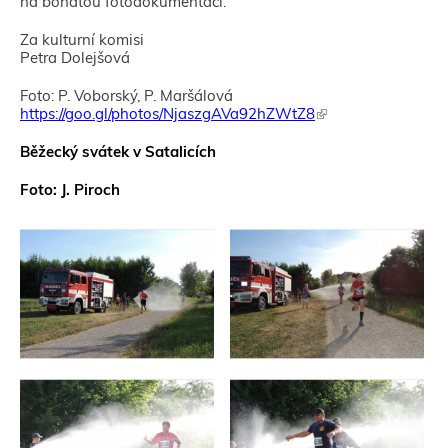
na bohatou fotodokumentaci.
Za kulturní komisi
Petra Dolejšová
Foto: P. Voborský, P. Maršálová
https://goo.gl/photos/NjaszgAVa92hZWtZ8
(
T
e
Běžecký svátek v Satalicích
n
t
Foto: J. Piroch
o
o
d
k
a
z
s
e
o
t
e
v
ř
e