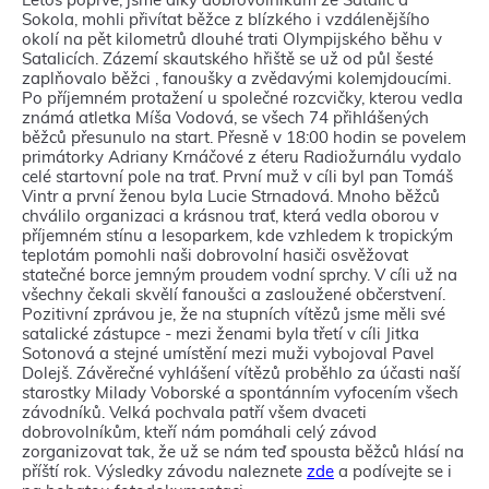
Sokola, mohli přivítat běžce z blízkého i vzdálenějšího
okolí na pět kilometrů dlouhé trati Olympijského běhu v
Satalicích. Zázemí skautského hřiště se už od půl šesté
zaplňovalo běžci , fanoušky a zvědavými kolemjdoucími.
Po příjemném protažení u společné rozcvičky, kterou vedla
známá atletka Míša Vodová, se všech 74 přihlášených
běžců přesunulo na start. Přesně v 18:00 hodin se povelem
primátorky Adriany Krnáčové z éteru Radiožurnálu vydalo
celé startovní pole na trať. První muž v cíli byl pan Tomáš
Vintr a první ženou byla Lucie Strnadová. Mnoho běžců
chválilo organizaci a krásnou trať, která vedla oborou v
příjemném stínu a lesoparkem, kde vzhledem k tropickým
teplotám pomohli naši dobrovolní hasiči osvěžovat
statečné borce jemným proudem vodní sprchy. V cíli už na
všechny čekali skvělí fanoušci a zasloužené občerstvení.
Pozitivní zprávou je, že na stupních vítězů jsme měli své
satalické zástupce - mezi ženami byla třetí v cíli Jitka
Sotonová a stejné umístění mezi muži vybojoval Pavel
Dolejš. Závěrečné vyhlášení vítězů proběhlo za účasti naší
starostky Milady Voborské a spontánním vyfocením všech
závodníků. Velká pochvala patří všem dvaceti
dobrovolníkům, kteří nám pomáhali celý závod
zorganizovat tak, že už se nám teď spousta běžců hlásí na
příští rok. Výsledky závodu naleznete
zde
a podívejte se i