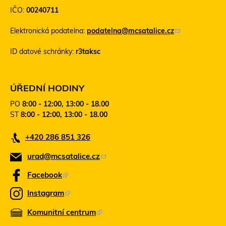
IČO:
00240711
e
n
Elektronická podatelna:
podatelna@mcsatalice.cz
(
t
o
o
ID datové schránky:
r3taksc
d
o
k
d
a
k
z
a
ÚŘEDNÍ HODINY
o
z
PO
8:00 - 12:00, 13:00 - 18.00
d
s
ST
8:00 - 12:00, 13:00 - 18.00
e
e
š
o
+420 286 851 326
l
t
e
e
urad@mcsatalice.cz
(
e
v
-
ř
o
Facebook
(
m
e
d
T
a
v
Instagram
(
k
e
i
n
T
l
Komunitní centrum
o
(
n
a
e
)
v
t