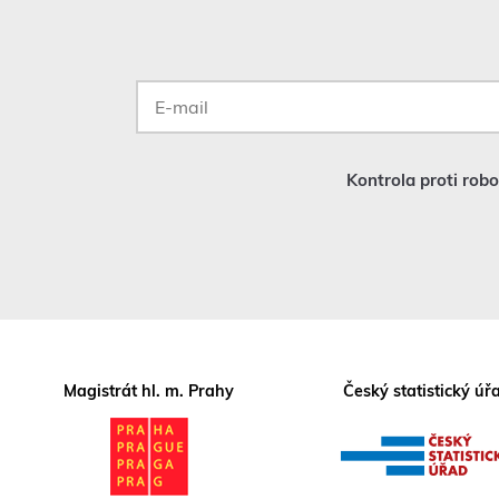
E-
mail
*
Kontrola proti rob
Magistrát hl. m. Prahy
Český statistický úř