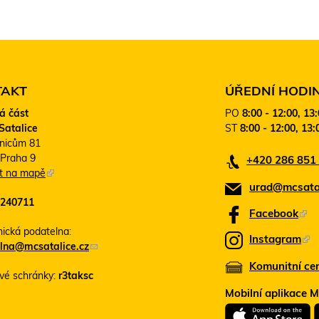
TAKT
ÚŘEDNÍ HODI
á část
PO
8:00 - 12:00, 13
Satalice
ST
8:00 - 12:00, 13:
nicům 81
 Praha 9
+420 286 851
it na mapě
(
urad@mcsatal
T
240711
e
Facebook
(
n
T
nická podatelna:
t
Instagram
(
lna@mcsatalice.cz
(
o
e
T
o
o
Komunitní ce
n
vé schránky:
r3taksc
d
d
e
t
k
k
Mobilní aplikace 
n
o
a
a
t