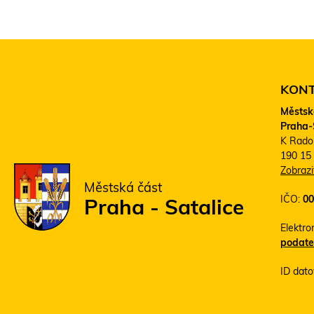
KON
Městsk
Praha-
K Rado
190 15
Zobraz
Městská část
IČO:
00
Praha - Satalice
Elektro
podate
ID dato