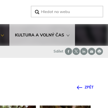
V
y
h
l
e
d
KULTURA A VOLNÝ ČAS
a
t
Sdílet
ZPĚT