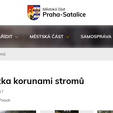
Rovnou na kontakt
Rovnou na obsah
Rovnou na menu
Městská část
Praha-Satalice
AŘÍDIT
MĚSTSKÁ ČÁST
SAMOSPRÁVA
omů
zka korunami stromů
17
 Piroch