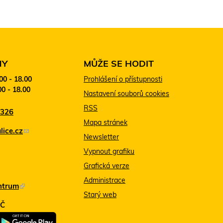
NY
MŮŽE SE HODIT
:00 - 18.00
Prohlášení o přístupnosti
00 - 18.00
Nastavení souborů cookies
RSS
 326
Mapa stránek
ice.cz
(
Newsletter
o
Vypnout grafiku
d
Grafická verze
k
Administrace
ntrum
(
a
Starý web
T
z
MČ
e
o