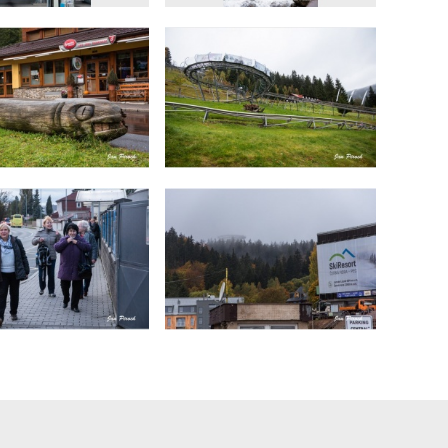
Share
Share
Share
Send
Print