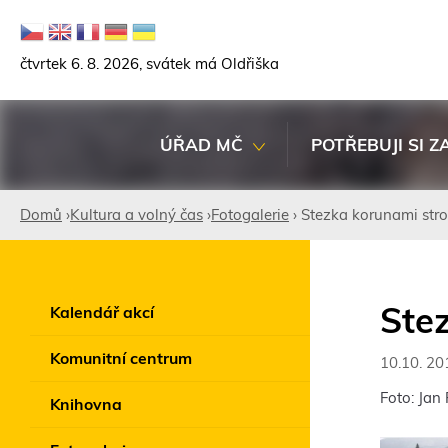
čtvrtek 6. 8. 2026, svátek má Oldřiška
ÚŘAD MČ
POTŘEBUJI SI Z
Domů
›
Kultura a volný čas
›
Fotogalerie
›
Stezka korunami str
Jste
zde
Ste
Kalendář akcí
Komunitní centrum
10.10. 20
Foto: Jan
Knihovna