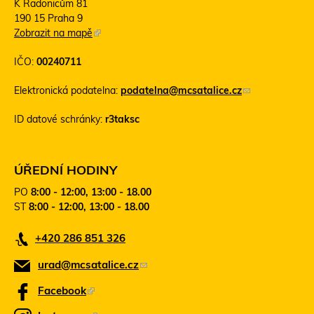
K Radonicům 81
190 15 Praha 9
Zobrazit na mapě
(
T
IČO:
00240711
e
n
Elektronická podatelna:
podatelna@mcsatalice.cz
(
t
o
o
ID datové schránky:
r3taksc
d
o
k
d
a
k
z
a
ÚŘEDNÍ HODINY
o
z
PO
8:00 - 12:00, 13:00 - 18.00
d
s
ST
8:00 - 12:00, 13:00 - 18.00
e
e
š
o
+420 286 851 326
l
t
e
e
urad@mcsatalice.cz
(
e
v
-
ř
o
Facebook
(
m
e
d
T
a
v