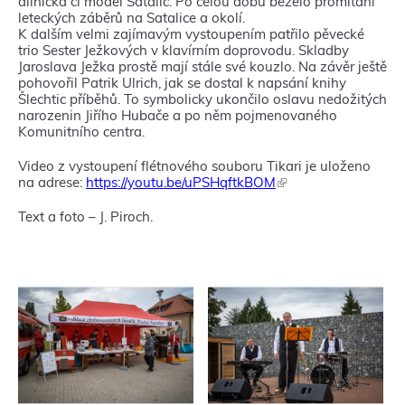
dílnička či model Satalic. Po celou dobu běželo promítání
leteckých záběrů na Satalice a okolí.
K dalším velmi zajímavým vystoupením patřilo pěvecké
trio Sester Ježkových v klavírním doprovodu. Skladby
Jaroslava Ježka prostě mají stále své kouzlo. Na závěr ještě
pohovořil Patrik Ulrich, jak se dostal k napsání knihy
Šlechtic příběhů. To symbolicky ukončilo oslavu nedožitých
narozenin Jiřího Hubače a po něm pojmenovaného
Komunitního centra.
Video z vystoupení flétnového souboru Tikari je uloženo
na adrese:
https://youtu.be/uPSHqftkBOM
(
T
e
Text a foto – J. Piroch.
n
t
o
o
d
k
a
z
s
e
o