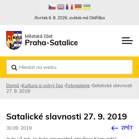
Rovnou na kontakt
Rovnou na obsah
Rovnou na menu
čtvrtek 6. 8. 2026, svátek má Oldřiška
Městská část
Praha-Satalice
V
y
h
l
Domů
›
Kultura a volný čas
›
Fotogalerie
›
Satalické slavnosti
e
27. 9. 2019
d
Jste
a
t
zde
Satalické slavnosti 27. 9. 2019
ZPĚT
30.09. 2019
Je to už rok, co bylo slavnostně otevřeno Komunitní