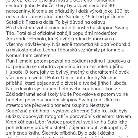
centrum Jiřího Hubače, který by oslavil nedožité 90.
narozeniny. K tomu se přidružily i další výročí jako 130 let
od vzniku samostatné obce Satalice, 45 let od přičlenění
Satalic k Praze a další. To byl důvod na oslavu.
Před vlastním zahájením hrála k poslechu skupina Swing
Trio. Poté akci oficiálně zahájil populární moderátor
Alexander Hemala, který uvítal rodinu Hubačovu a
všechny návštěvníky. Následně starostka Milada Voborská
a místostarostka Leona Táborská seznámily přítomné s
Komunitním centrem.
Pan Hemala potom pozval na pódium rodinu Hubačovu a
rozproudila se debata vzpomínající na zesnulého Jiřího
Hubače. O tom, jaký to byl výjimečný a charakterní člověk
všechny přesvědčil Patrik Ulrich, autor knihy Šlechtic
příběhů, která pojednává o životě a tvorbě Jiřího Hubače.
Následovalo vystoupení flétnového souboru Tikari ze
Základní umělecké školy Marie Podvalové a potom volné
hudební pásmo v podání skupiny Swing Trio. Ukázku
streetdance předvedla taneční skupina Nextstyle.
Souběžně probíhala i výstava Ztracené Satalice, kde byly
ukázky dobových fotografií v porovnání s dnešním stavem.
Kronikář pan Libor Vrabec prodával svoji knihu Satalické
pohlednice v průběhu století. Zájemci mohli zakoupit i již
zmíněnou knihu Šlechtic příběhů. Byla zde i dětská