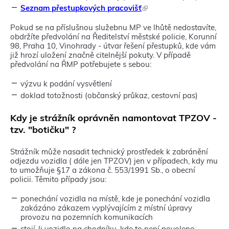
o
Seznam přestupkových pracovišť
(
v
T
é
e
Pokud se na příslušnou služebnu MP ve lhůtě nedostavíte,
m
n
obdržíte předvolání na Ředitelství městské policie, Korunní
o
t
98, Praha 10, Vinohrady - útvar řešení přestupků, kde vám
k
o
již hrozí uložení značně citelnější pokuty. V případě
n
o
předvolání na ŘMP potřebujete s sebou:
ě
d
)
k
výzvu k podání vysvětlení
a
doklad totožnosti (občanský průkaz, cestovní pas)
z
s
Kdy je strážník oprávněn namontovat TPZOV -
e
o
tzv. "botičku" ?
t
e
Strážník může nasadit technický prostředek k zabránění
v
odjezdu vozidla ( dále jen TPZOV) jen v případech, kdy mu
ř
to umožňuje §17 a zákona č. 553/1991 Sb., o obecní
e
policii. Těmito případy jsou:
v
n
ponechání vozidla na místě, kde je ponechání vozidla
o
zakázáno zákazem vyplývajícím z místní úpravy
v
provozu na pozemních komunikacích
é
m
stojí-li vozidlo na chodníku, kde to není povoleno