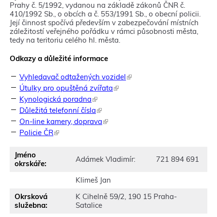
t
Prahy č. 5/1992, vydanou na základě zákonů ČNR č.
o
410/1992 Sb., o obcích a č. 553/1991 Sb., o obecní policii.
o
Její činnost spočívá především v zabezpečování místních
d
záležitostí veřejného pořádku v rámci působnosti města,
k
tedy na teritoriu celého hl. města.
a
z
Odkazy a důležité informace
s
e
Vyhledavač odtažených vozidel
(
o
T
Útulky pro opuštěná zvířata
(
t
e
T
Kynologická poradna
(
e
n
e
T
v
Důležitá telefonní čísla
(
t
n
e
ř
T
o
On-line kamery, doprava
(
t
n
e
e
o
T
o
Policie ČR
(
t
v
n
d
e
o
T
o
n
t
k
n
d
e
o
o
o
Jméno
a
t
k
n
Adámek Vladimír:
721 894 691
d
v
o
okrskáře:
z
o
a
t
k
é
d
s
o
z
o
a
m
Klimeš Jan
k
e
d
s
o
z
o
a
o
k
e
d
s
k
Okrsková
K Cihelně 59/2, 190 15 Praha-
z
t
a
o
k
e
n
služebna:
Satalice
s
e
z
t
a
o
ě
e
v