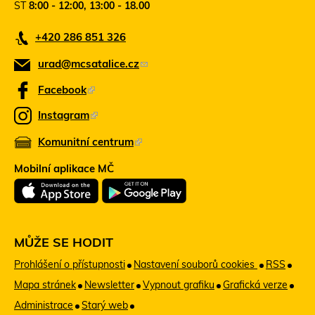
ST
8:00 - 12:00, 13:00 - 18.00
e
e
š
o
+420 286 851 326
l
t
e
e
urad@mcsatalice.cz
(
e
v
-
ř
o
Facebook
(
m
e
d
T
a
v
Instagram
(
k
e
i
n
T
l
Komunitní centrum
o
(
n
a
e
)
v
t
T
z
Mobilní aplikace MČ
é
n
o
e
o
m
t
o
o
n
d
d
o
k
t
e
k
n
o
o
š
MŮŽE SE HODIT
ě
a
d
)
o
l
Prohlášení o přístupnosti
Nastavení souborů cookies
RSS
z
k
d
e
s
Mapa stránek
Newsletter
Vypnout grafiku
Grafická verze
a
k
e
e
Administrace
Starý web
z