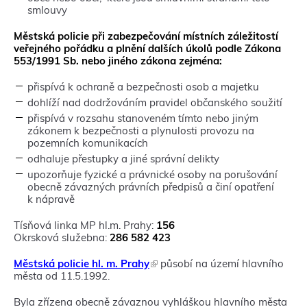
v
smlouvy
n
o
Městská policie při zabezpečování místních záležitostí
v
veřejného pořádku a plnění dalších úkolů podle Zákona
é
553/1991 Sb. nebo jiného zákona zejména:
m
o
přispívá k ochraně a bezpečnosti osob a majetku
k
dohlíží nad dodržováním pravidel občanského soužití
n
ě
přispívá v rozsahu stanoveném tímto nebo jiným
)
zákonem k bezpečnosti a plynulosti provozu na
pozemních komunikacích
odhaluje přestupky a jiné správní delikty
upozorňuje fyzické a právnické osoby na porušování
obecně závazných právních předpisů a činí opatření
k nápravě
Tísňová linka MP hl.m. Prahy:
156
Okrsková služebna:
286 582 423
Městská policie hl. m. Prahy
(
působí na území hlavního
města od 11.5.1992.
T
e
n
Byla zřízena obecně závaznou vyhláškou hlavního města