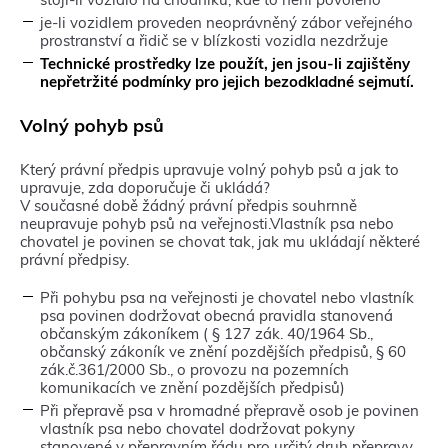
o
je-li vozidlem proveden neoprávněný zábor veřejného
k
prostranství a řidič se v blízkosti vozidla nezdržuje
n
Technické prostředky lze použít, jen jsou-li zajištěny
ě
nepřetržité podmínky pro jejich bezodkladné sejmutí.
)
Volný pohyb psů
Který právní předpis upravuje volný pohyb psů a jak to
upravuje, zda doporučuje či ukládá?
V současné době žádný právní předpis souhrnně
neupravuje pohyb psů na veřejnosti.Vlastník psa nebo
chovatel je povinen se chovat tak, jak mu ukládají některé
právní předpisy.
Při pohybu psa na veřejnosti je chovatel nebo vlastník
psa povinen dodržovat obecná pravidla stanovená
občanským zákoníkem ( § 127 zák. 40/1964 Sb.,
občanský zákoník ve znění pozdějších předpisů, § 60
zák.č.361/2000 Sb., o provozu na pozemních
komunikacích ve znění pozdějších předpisů)
Při přepravě psa v hromadné přepravě osob je povinen
vlastník psa nebo chovatel dodržovat pokyny
stanovené v přepravním řádu pro určitý druh přepravy.