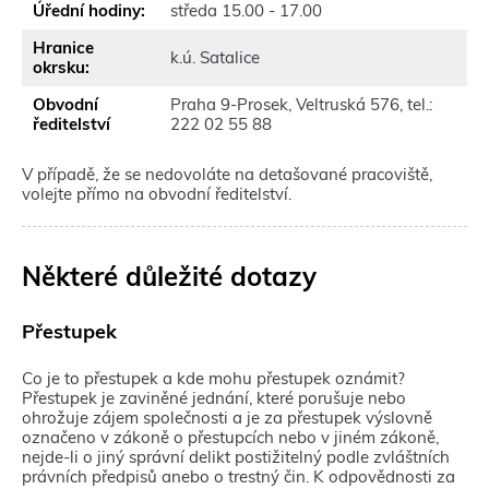
s
e
z
t
Úřední hodiny:
středa 15.00 - 17.00
)
o
ř
e
v
s
e
t
e
o
ř
e
Hranice
v
e
k.ú. Satalice
v
t
e
o
okrsku:
ř
v
n
e
v
t
e
ř
o
v
n
Obvodní
e
Praha 9-Prosek, Veltruská 576, tel.:
v
e
v
ř
o
ředitelství
v
222 02 55 88
n
v
é
e
v
ř
o
n
m
v
é
e
v
o
V případě, že se nedovoláte na detašované pracoviště,
o
n
m
v
é
v
volejte přímo na obvodní ředitelství.
k
o
o
n
m
é
n
v
k
o
o
m
ě
é
n
v
k
o
)
m
ě
é
n
Některé důležité dotazy
k
o
)
m
ě
n
k
o
)
ě
n
k
)
Přestupek
ě
n
)
ě
Co je to přestupek a kde mohu přestupek oznámit?
)
Přestupek je zaviněné jednání, které porušuje nebo
ohrožuje zájem společnosti a je za přestupek výslovně
označeno v zákoně o přestupcích nebo v jiném zákoně,
nejde-li o jiný správní delikt postižitelný podle zvláštních
právních předpisů anebo o trestný čin. K odpovědnosti za