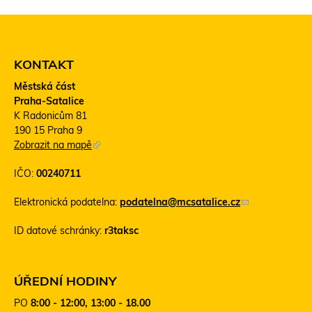
KONTAKT
Městská část
Praha-Satalice
K Radonicům 81
190 15 Praha 9
Zobrazit na mapě
(
T
IČO:
00240711
e
n
Elektronická podatelna:
podatelna@mcsatalice.cz
(
t
o
o
ID datové schránky:
r3taksc
d
o
k
d
a
k
z
a
ÚŘEDNÍ HODINY
o
z
PO
8:00 - 12:00, 13:00 - 18.00
d
s