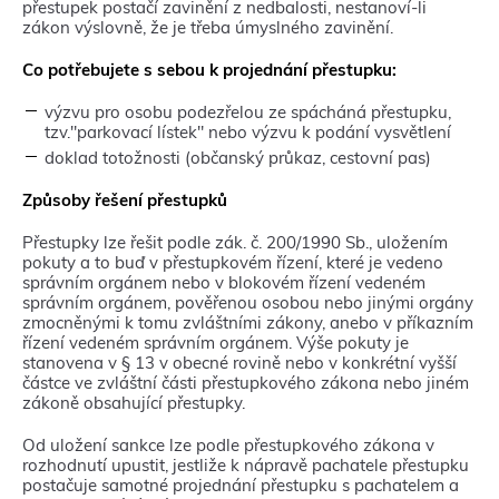
přestupek postačí zavinění z nedbalosti, nestanoví-li
zákon výslovně, že je třeba úmyslného zavinění.
Co potřebujete s sebou k projednání přestupku:
výzvu pro osobu podezřelou ze spácháná přestupku,
tzv."parkovací lístek" nebo výzvu k podání vysvětlení
doklad totožnosti (občanský průkaz, cestovní pas)
Způsoby řešení přestupků
Přestupky lze řešit podle zák. č. 200/1990 Sb., uložením
pokuty a to buď v přestupkovém řízení, které je vedeno
správním orgánem nebo v blokovém řízení vedeném
správním orgánem, pověřenou osobou nebo jinými orgány
zmocněnými k tomu zvláštními zákony, anebo v příkazním
řízení vedeném správním orgánem. Výše pokuty je
stanovena v § 13 v obecné rovině nebo v konkrétní vyšší
částce ve zvláštní části přestupkového zákona nebo jiném
zákoně obsahující přestupky.
Od uložení sankce lze podle přestupkového zákona v
rozhodnutí upustit, jestliže k nápravě pachatele přestupku
postačuje samotné projednání přestupku s pachatelem a