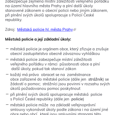
zabezpečuje zejména místní záležitosti veřejného pořádku
na území hlavního města Prahy a plní další úkoly
stanovené zákonem o obecní policii nebo jiným zákonem,
při plnění svých úkolů spolupracuje s Policií České
republiky.
Zdroj:
Městská policie hl. města Prahy
(
T
e
Městská policie a její základní úkoly:
n
t
městská policie je orgánem obce, který zřizuje a zrušuje
o
obecní zastupitelstvo obecně závaznou vyhláškou
o
městská policie zabezpečuje místní záležitosti
d
veřejného pořádku v rámci působnosti obce a plní
k
další úkoly, pokud tak stanoví zákon
a
každý má právo obracet se na zaměstnance
z
obce zařazené do městské policie (dále jen
strážník
) se
s
žádostí o pomoc; strážníci jsou povinni v rozsahu svých
e
úkolů požadovanou pomoc poskytnout
o
t
při plnění svých úkolů spolupracuje městská policie
e
s Policií České republiky (dále jen
policie
)
v
městská policie může na základě veřejnoprávní
ř
smlouvy vykonávat úkoly podle zákona i na území jiné
e
obce nebo obcí, které jsou smluvními stranami této