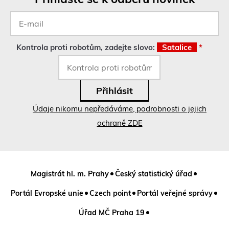
a
E-
z
mail
s
*
e
o
Kontrola proti robotům, zadejte slovo:
Satalice
*
t
e
v
ř
e
v
Údaje nikomu nepředáváme, podrobnosti o jejich
n
o
ochraně ZDE
v
é
m
o
k
n
Magistrát hl. m. Prahy
Český statistický úřad
ě
)
Portál Evropské unie
Czech point
Portál veřejné správy
Úřad MČ Praha 19