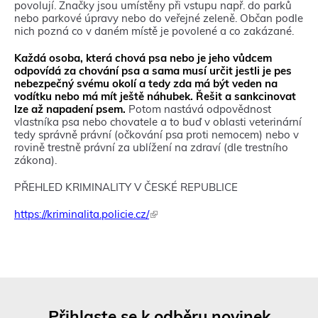
povolují. Značky jsou umístěny při vstupu např. do parků
nebo parkové úpravy nebo do veřejné zeleně. Občan podle
nich pozná co v daném místě je povolené a co zakázané.
Každá osoba, která chová psa nebo je jeho vůdcem
odpovídá za chování psa a sama musí určit jestli je pes
nebezpečný svému okolí a tedy zda má být veden na
vodítku nebo má mít ještě náhubek. Řešit a sankcinovat
lze až napadení psem.
Potom nastává odpovědnost
vlastníka psa nebo chovatele a to buď v oblasti veterinární
tedy správně právní (očkování psa proti nemocem) nebo v
rovině trestně právní za ublížení na zdraví (dle trestního
zákona).
PŘEHLED KRIMINALITY V ČESKÉ REPUBLICE
https://kriminalita.policie.cz/
(
T
e
n
t
o
o
d
Přihlaste se k odběru novinek
k