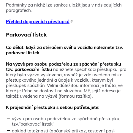
Podmínky za nichž lze sankce uložit jsou v následujících
paragrafech.
Přehled dopravních přestupků
(
T
e
Parkovací lístek
n
t
Co dělat, když za stěračem svého vozidla naleznete tzv.
o
parkovací lístek
o
d
Na výzvě pro osobu podezřelou ze spáchání přestupku
k
tzv. parkovacím lístku
naleznete specifikaci přestupku, pro
a
který byla výzva vystavena, rovněž je zde uvedeno místo
z
přestupkového jednání a údaje k vozidlu, kterým byl
s
přestupek spáchán. Velmi důležitou informací je lhůta, ve
e
které je třeba se dostavit na služebnu MP, jejíž adresa je
o
taktéž uvedena na výzvě (formou razítka).
t
e
v
K projednání přestupku s sebou potřebujete:
ř
e
výzvu pro osobu podezřelou ze spácháná přestupku,
v
tzv."parkovací lístek"
n
doklad totožnosti (občanský průkaz, cestovní pas)