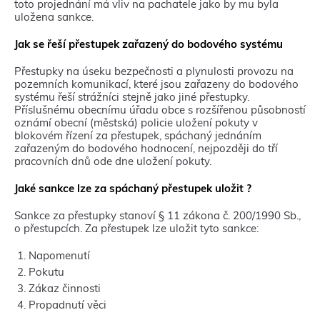
toto projednání má vliv na pachatele jako by mu byla
uložena sankce.
Jak se řeší přestupek zařazený do bodového systému
Přestupky na úseku bezpečnosti a plynulosti provozu na
pozemních komunikací, které jsou zařazeny do bodového
systému řeší strážníci stejně jako jiné přestupky.
Příslušnému obecnímu úřadu obce s rozšířenou působností
oznámí obecní (městská) policie uložení pokuty v
blokovém řízení za přestupek, spáchaný jednáním
zařazeným do bodového hodnocení, nejpozději do tří
pracovních dnů ode dne uložení pokuty.
Jaké sankce lze za spáchaný přestupek uložit ?
Sankce za přestupky stanoví § 11 zákona č. 200/1990 Sb.,
o přestupcích. Za přestupek lze uložit tyto sankce:
Napomenutí
Pokutu
Zákaz činnosti
Propadnutí věci