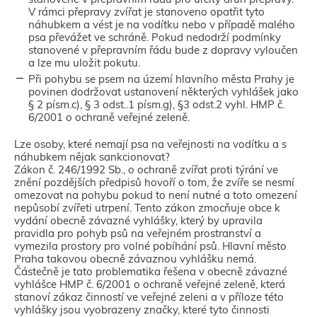
V rámci přepravy zvířat je stanoveno opatřit tyto
náhubkem a vést je na vodítku nebo v případě malého
psa převážet ve schráně. Pokud nedodrží podmínky
stanovené v přepravním řádu bude z dopravy vyloučen
a lze mu uložit pokutu.
Při pohybu se psem na území hlavního města Prahy je
povinen dodržovat ustanovení některých vyhlášek jako
§ 2 písm.c), § 3 odst..1 písm.g), §3 odst.2 vyhl. HMP č.
6/2001 o ochraně veřejné zeleně.
Lze osoby, které nemají psa na veřejnosti na vodítku a s
náhubkem nějak sankcionovat?
Zákon č. 246/1992 Sb., o ochraně zvířat proti týrání ve
znění pozdějších předpisů hovoří o tom, že zvíře se nesmí
omezovat na pohybu pokud to není nutné a toto omezení
nepůsobí zvířeti utrpení. Tento zákon zmocňuje obce k
vydání obecně závazné vyhlášky, který by upravila
pravidla pro pohyb psů na veřejném prostranství a
vymezila prostory pro volné pobíhání psů. Hlavní město
Praha takovou obecně závaznou vyhlášku nemá.
Částečně je tato problematika řešena v obecně závazné
vyhlášce HMP č. 6/2001 o ochraně veřejné zeleně, která
stanoví zákaz činností ve veřejné zeleni a v příloze této
vyhlášky jsou vyobrazeny značky, které tyto činnosti