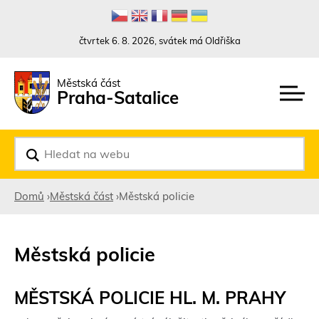
Rovnou na kontakt
Rovnou na obsah
Rovnou na menu
čtvrtek 6. 8. 2026, svátek má Oldřiška
Městská část
Praha-Satalice
V
y
h
l
Domů
›
Městská část
›
Městská policie
e
d
Jste
a
t
zde
Městská policie
MĚSTSKÁ POLICIE HL. M. PRAHY