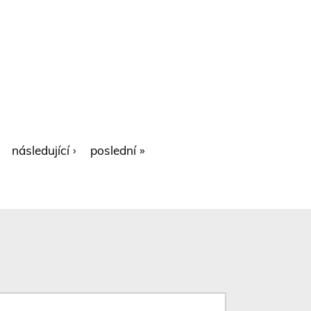
Share
Share
Share
Send
Print
následující ›
poslední »