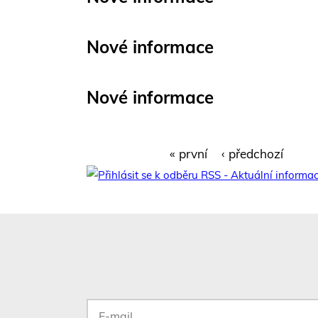
Nové informace
Nové informace
S
« první
‹ předchozí
t
r
á
n
k
y
E-