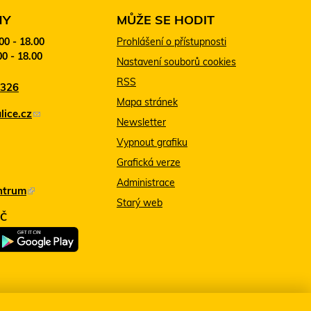
NY
MŮŽE SE HODIT
:00 - 18.00
Prohlášení o přístupnosti
00 - 18.00
Nastavení souborů cookies
RSS
 326
Mapa stránek
ice.cz
(
Newsletter
o
Vypnout grafiku
d
Grafická verze
k
Administrace
ntrum
(
a
Starý web
T
z
MČ
e
o
n
d
t
e
o
š
o
l