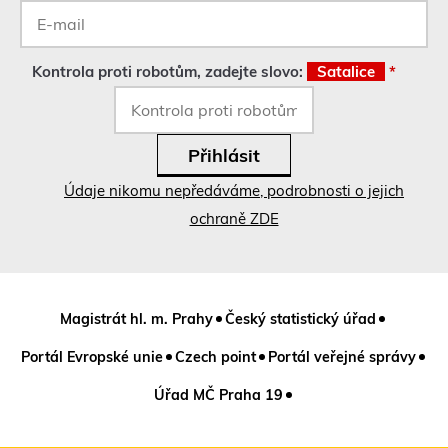
E-
mail
*
Kontrola proti robotům, zadejte slovo:
Satalice
*
Údaje nikomu nepředáváme, podrobnosti o jejich
ochraně ZDE
Magistrát hl. m. Prahy
Český statistický úřad
Portál Evropské unie
Czech point
Portál veřejné správy
Úřad MČ Praha 19