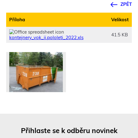
ZPĚT
Příloha
Velikost
41.5 KB
kontejnery_vok_ii.pololeti_2022.xls
Přihlaste se k odběru novinek