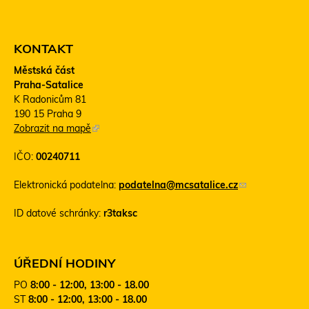
KONTAKT
Městská část
Praha-Satalice
K Radonicům 81
190 15 Praha 9
Zobrazit na mapě
(
T
IČO:
00240711
e
n
Elektronická podatelna:
podatelna@mcsatalice.cz
(
t
o
o
ID datové schránky:
r3taksc
d
o
k
d
a
k
z
a
ÚŘEDNÍ HODINY
o
z
PO
8:00 - 12:00, 13:00 - 18.00
d
s
ST
8:00 - 12:00, 13:00 - 18.00
e
e