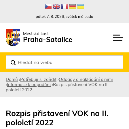
Rovnou na kontakt
Rovnou na obsah
Rovnou na menu
pátek 7. 8. 2026, svátek má Lada
Městská část
Praha-Satalice
V
y
h
l
Domů
›
Potřebuji si zařídit
›
Odpady a nakládání s nimi
e
›
Informace k odpadům
›
Rozpis přistavení VOK na II.
d
Jste
pololetí 2022
a
t
zde
Rozpis přistavení VOK na II.
pololetí 2022