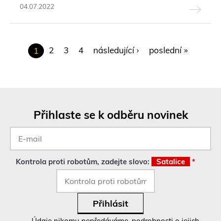
04.07.2022
S
2
3
4
následující ›
poslední »
1
t
r
á
n
Přihlaste se k odběru novinek
k
E-
y
mail
*
Kontrola proti robotům, zadejte slovo:
Satalice
*
Údaje nikomu nepředáváme, podrobnosti o jejich