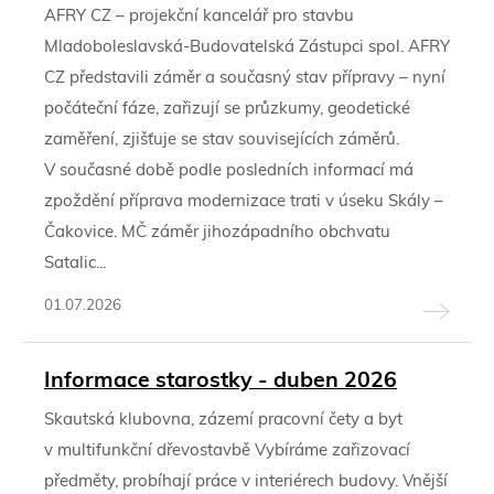
AFRY CZ – projekční kancelář pro stavbu
Mladoboleslavská-Budovatelská Zástupci spol. AFRY
CZ představili záměr a současný stav přípravy – nyní
počáteční fáze, zařizují se průzkumy, geodetické
zaměření, zjišťuje se stav souvisejících záměrů.
V současné době podle posledních informací má
zpoždění příprava modernizace trati v úseku Skály –
Čakovice. MČ záměr jihozápadního obchvatu
Satalic...
01.07.2026
Informace starostky - duben 2026
Skautská klubovna, zázemí pracovní čety a byt
v multifunkční dřevostavbě Vybíráme zařizovací
předměty, probíhají práce v interiérech budovy. Vnější