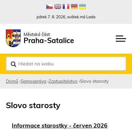
Rovnou na kontakt
Rovnou na obsah
Rovnou na menu
pátek 7. 8. 2026, svátek má Lada
Městská část
Praha-Satalice
V
y
h
l
Domů
›
Samospráva
›
Zastupitelstvo
›
Slovo starosty
e
d
Jste
a
t
zde
Slovo starosty
Informace starostky - červen 2026