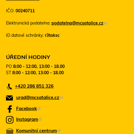
T
IČO:
00240711
e
n
Elektronická podatelna:
podatelna@mcsatalice.cz
(
t
o
o
ID datové schránky:
r3taksc
d
o
k
d
a
k
z
a
ÚŘEDNÍ HODINY
o
z
PO
8:00 - 12:00, 13:00 - 18.00
d
s
ST
8:00 - 12:00, 13:00 - 18.00
e
e
š
o
+420 286 851 326
l
t
e
e
urad@mcsatalice.cz
(
e
v
-
ř
o
Facebook
(
m
e
d
T
a
v
Instagram
(
k
e
i
n
T
l
Komunitní centrum
o
(
n
a