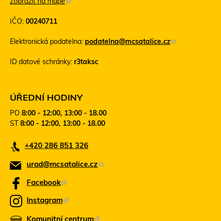
Zobrazit na mapě
(
T
IČO:
00240711
e
n
Elektronická podatelna:
podatelna@mcsatalice.cz
(
t
o
o
ID datové schránky:
r3taksc
d
o
k
d
a
k
z
a
ÚŘEDNÍ HODINY
o
z
PO
8:00 - 12:00, 13:00 - 18.00
d
s
ST
8:00 - 12:00, 13:00 - 18.00
e
e
š
o
+420 286 851 326
l
t
e
e
urad@mcsatalice.cz
(
e
v
-
ř
o
Facebook
(
m
e
d
T
a
v
Instagram
(
k
e
i
n
T
l
Komunitní centrum
o
(
n
a