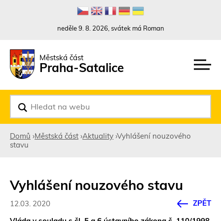
Rovnou na kontakt
Rovnou na obsah
Rovnou na menu
neděle 9. 8. 2026, svátek má Roman
Městská část
Praha-Satalice
V
y
h
l
Domů
›
Městská část
›
Aktuality
›
Vyhlášení nouzového
e
stavu
d
Jste
a
t
zde
Vyhlášení nouzového stavu
ZPĚT
12.03. 2020
Vláda v souladu s čl. 5 a 6 ústavního zákona č. 110/1998