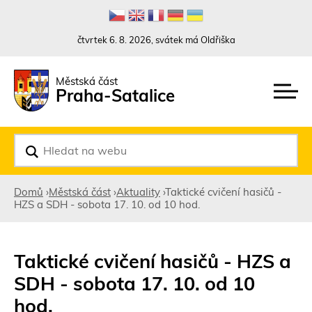
Rovnou na kontakt
Rovnou na obsah
Rovnou na menu
čtvrtek 6. 8. 2026, svátek má Oldřiška
Městská část
Praha-Satalice
V
y
h
l
Domů
›
Městská část
›
Aktuality
›
Taktické cvičení hasičů -
e
HZS a SDH - sobota 17. 10. od 10 hod.
d
Jste
a
t
zde
Taktické cvičení hasičů - HZS a
SDH - sobota 17. 10. od 10
hod.