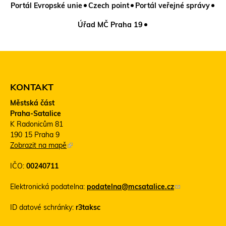
Portál Evropské unie
Czech point
Portál veřejné správy
Úřad MČ Praha 19
KONTAKT
Městská část
Praha-Satalice
K Radonicům 81
190 15 Praha 9
Zobrazit na mapě
(
T
IČO:
00240711
e
n
Elektronická podatelna:
podatelna@mcsatalice.cz
(
t
o
o
ID datové schránky:
r3taksc
d
o
k
d