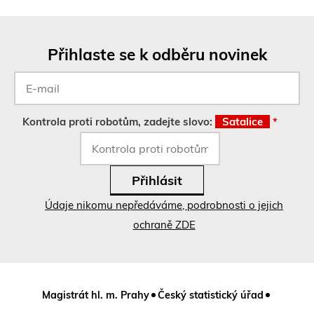
Přihlaste se k odběru novinek
E-
mail
*
Kontrola proti robotům, zadejte slovo:
Satalice
*
Údaje nikomu nepředáváme, podrobnosti o jejich
ochraně ZDE
Magistrát hl. m. Prahy
Český statistický úřad