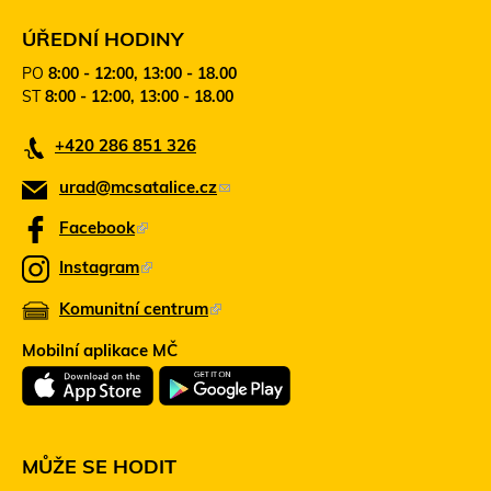
a
k
z
a
ÚŘEDNÍ HODINY
o
z
PO
8:00 - 12:00, 13:00 - 18.00
d
s
ST
8:00 - 12:00, 13:00 - 18.00
e
e
š
o
+420 286 851 326
l
t
e
e
urad@mcsatalice.cz
(
e
v
-
ř
o
Facebook
(
m
e
d
T
a
v
Instagram
(
k
e
i
n
T
l
Komunitní centrum
o
(
n
a
e
)
v
t
T
z
Mobilní aplikace MČ
é
n
o
e
o
m
t
o
o
n
d
d
o
k
t
e
k
n
o
o
š
MŮŽE SE HODIT
ě
a
d