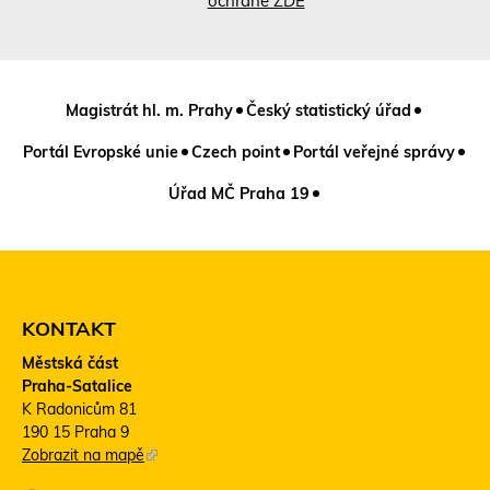
ochraně ZDE
Magistrát hl. m. Prahy
Český statistický úřad
Portál Evropské unie
Czech point
Portál veřejné správy
Úřad MČ Praha 19
KONTAKT
Městská část
Praha-Satalice
K Radonicům 81
190 15 Praha 9
Zobrazit na mapě
(
T