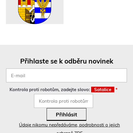
Přihlaste se k odběru novinek
E-
mail
*
Kontrola proti robotům, zadejte slovo:
Satalice
*
Údaje nikomu nepředáváme, podrobnosti o jejich