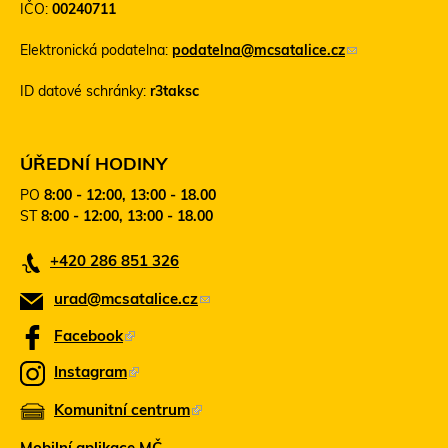
IČO:
00240711
e
n
Elektronická podatelna:
podatelna@mcsatalice.cz
(
t
o
o
ID datové schránky:
r3taksc
d
o
k
d
a
k
z
a
ÚŘEDNÍ HODINY
o
z
PO
8:00 - 12:00, 13:00 - 18.00
d
s
ST
8:00 - 12:00, 13:00 - 18.00
e
e
š
o
+420 286 851 326
l
t
e
e
urad@mcsatalice.cz
(
e
v
-
ř
o
Facebook
(
m
e
d
T
a
v
Instagram
(
k
e
i
n
T
l
Komunitní centrum
o
(
n
a
e
)
v
t
T
z
Mobilní aplikace MČ