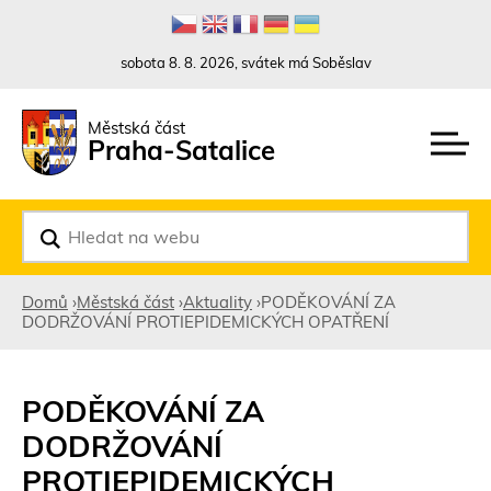
Rovnou na kontakt
Rovnou na obsah
Rovnou na menu
sobota 8. 8. 2026, svátek má Soběslav
Městská část
Praha-Satalice
V
y
h
l
Domů
›
Městská část
›
Aktuality
›
PODĚKOVÁNÍ ZA
e
DODRŽOVÁNÍ PROTIEPIDEMICKÝCH OPATŘENÍ
d
Jste
a
t
zde
PODĚKOVÁNÍ ZA
DODRŽOVÁNÍ
PROTIEPIDEMICKÝCH