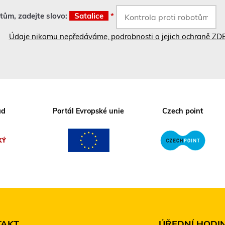
otům, zadejte slovo:
Satalice
*
Údaje nikomu nepředáváme, podrobnosti o jejich ochraně ZD
ad
Portál Evropské unie
Czech point
TAKT
ÚŘEDNÍ HODI