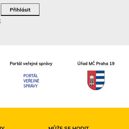
E
Portál veřejné správy
Úřad MČ Praha 19
NY
MŮŽE SE HODIT