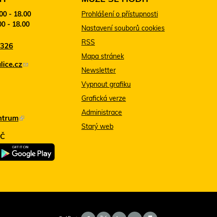
:00 - 18.00
Prohlášení o přístupnosti
00 - 18.00
Nastavení souborů cookies
RSS
 326
Mapa stránek
ice.cz
(
Newsletter
o
Vypnout grafiku
d
Grafická verze
k
Administrace
ntrum
(
a
Starý web
T
z
MČ
e
o
n
d
t
e
o
š
o
l
d
e