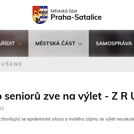
Rovnou na kontakt
Rovnou na obsah
Rovnou na menu
Městská část
Praha-Satalice
AŘÍDIT
MĚSTSKÁ ČÁST
SAMOSPRÁVA
R U Š E N O
 seniorů zve na výlet - Z R
21
zhoršující se epidemické situce a malého zájmu se výlet neuskute