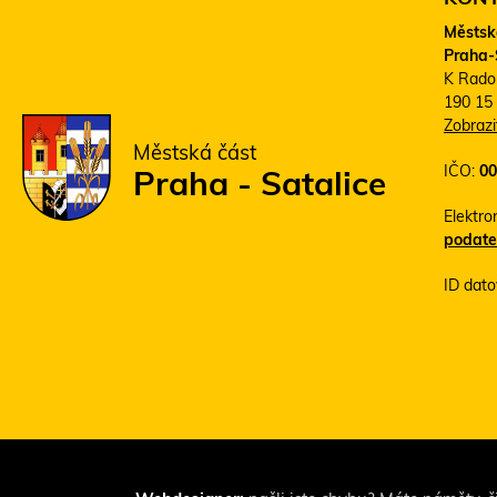
Městsk
Praha-
K Rado
190 15
Zobraz
Městská část
IČO:
00
Praha - Satalice
Elektro
podate
ID dato