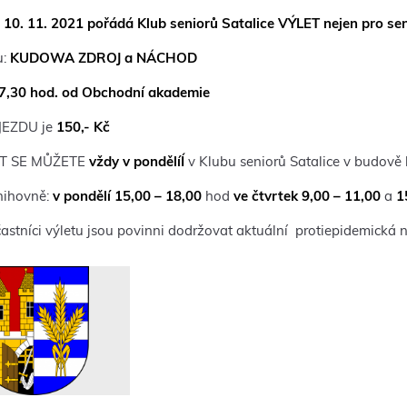
 10. 11. 2021 pořádá Klub seniorů Satalice
VÝLET nejen pro sen
u:
KUDOWA ZDROJ a NÁCHOD
 7,30 hod. od Obchodní akademie
EZDU je
150,- Kč
IT SE MŮŽETE
vždy v pondělíÍ
v Klubu seniorů Satalice v budově
nihovně:
v
pondělí
15,00 – 18,00
hod
ve čtvrtek
9,00 – 11,00
a
1
častníci výletu jsou povinni dodržovat aktuální protiepidemická n