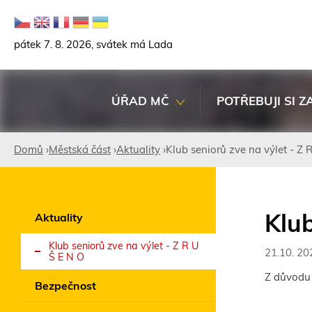
pátek 7. 8. 2026, svátek má Lada
ÚŘAD MČ
POTŘEBUJI SI Z
Domů
›
Městská část
›
Aktuality
›
Klub seniorů zve na výlet - Z 
Jste
zde
Klub
Aktuality
Klub seniorů zve na výlet - Z R U
21.10. 20
Š E N O
Z důvodu 
Bezpečnost