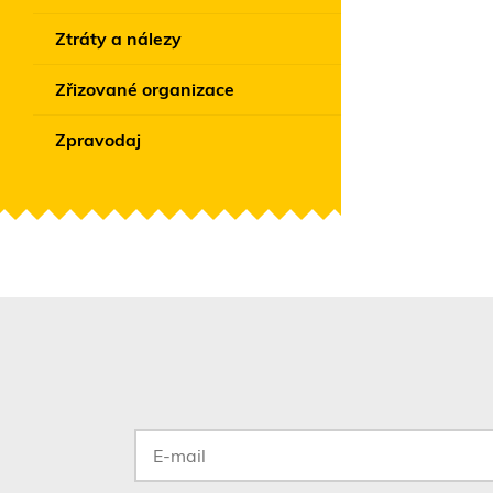
Ztráty a nálezy
Zřizované organizace
Zpravodaj
E-
mail
*