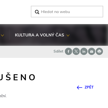
V
y
h
l
e
d
KULTURA A VOLNÝ ČAS
a
t
Sdílet
 U Š E N O
ZPĚT
ční.