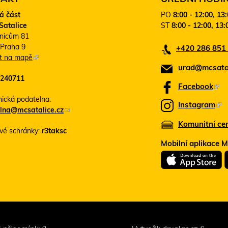
á část
PO
8:00 - 12:00, 13
Satalice
ST
8:00 - 12:00, 13:
nicům 81
 Praha 9
+420 286 851
it na mapě
(
urad@mcsatal
T
240711
e
Facebook
(
n
T
nická podatelna:
t
Instagram
(
lna@mcsatalice.cz
(
o
e
T
o
o
Komunitní ce
n
vé schránky:
r3taksc
d
d
e
t
k
k
Mobilní aplikace 
n
o
a
a
t
o
z
z
o
s
d
o
d
e
k
o
e
o
a
d
š
t
z
l
e
k
s
e