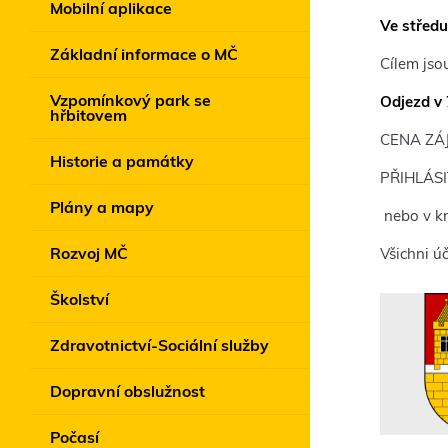
Mobilní aplikace
Ve středu
Základní informace o MČ
Cílem jso
Vzpomínkový park se
Odjezd v
hřbitovem
CENA ZÁJ
Historie a památky
PŘIHLÁS
Plány a mapy
nebo v k
Rozvoj MČ
Všichni ú
Školství
Zdravotnictví-Sociální služby
Dopravní obslužnost
Počasí