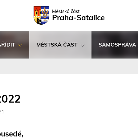
Rovnou na kontakt
Rovnou na obsah
Rovnou na menu
Městská část
Praha-Satalice
AŘÍDIT
MĚSTSKÁ ČÁST
SAMOSPRÁVA
2022
21
ousedé,