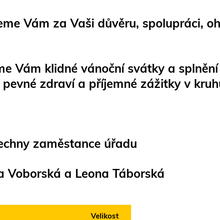
eme Vám za Vaši důvěru, spolupráci, ohl
me Vám klidné vánoční svátky a splnění 
i pevné zdraví a příjemné zážitky v kruh
echny zaměstance úřadu
a Voborská a Leona Táborská
Velikost