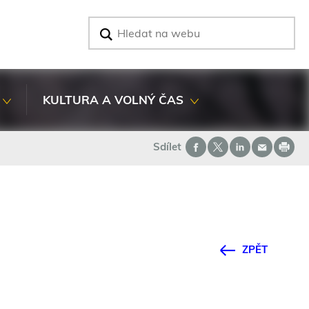
V
y
h
l
e
d
KULTURA A VOLNÝ ČAS
a
t
Sdílet
ZPĚT