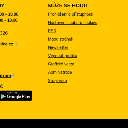
NY
MŮŽE SE HODIT
:00 - 18.00
Prohlášení o přístupnosti
00 - 18.00
Nastavení souborů cookies
RSS
 326
Mapa stránek
ice.cz
(
Newsletter
o
Vypnout grafiku
d
Grafická verze
k
Administrace
ntrum
(
a
Starý web
T
z
MČ
e
o
n
d
t
e
o
š
o
l