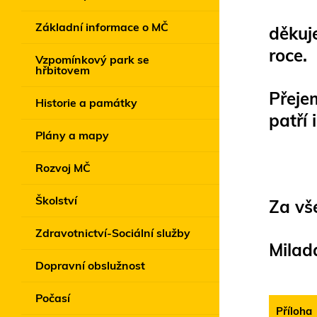
Základní informace o MČ
děkuj
roce.
Vzpomínkový park se
hřbitovem
Přeje
Historie a památky
patří 
Plány a mapy
Rozvoj MČ
Školství
Za vš
Zdravotnictví-Sociální služby
Milad
Dopravní obslužnost
Počasí
Příloha