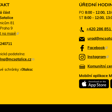
TAKT
ÚŘEDNÍ HODI
á část
PO
8:00 - 12:00, 13
Satalice
ST
8:00 - 12:00, 13:
nicům 81
 Praha 9
+420 286 851
it na mapě
(
urad@mcsatal
T
240711
e
Facebook
(
n
T
nická podatelna:
t
Instagram
(
lna@mcsatalice.cz
(
o
e
T
o
o
Komunitní ce
n
vé schránky:
r3taksc
d
d
e
t
k
k
Mobilní aplikace 
n
o
a
a
t
o
z
z
o
s
d
o
d
e
k
o
e
o
a
d
š
t
z
l