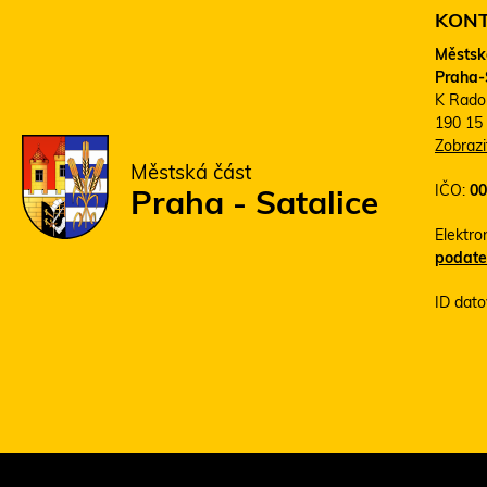
KON
Městsk
Praha-
K Rado
190 15
Zobraz
Městská část
IČO:
00
Praha - Satalice
Elektro
podate
ID dato