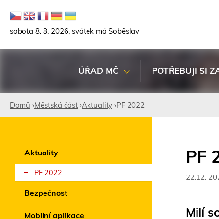
sobota 8. 8. 2026, svátek má Soběslav
ÚŘAD MČ
POTŘEBUJI SI Z
Domů
›
Městská část
›
Aktuality
›
PF 2022
Jste
zde
PF 
Aktuality
PF 2022
22.12. 20
Bezpečnost
Milí s
Mobilní aplikace