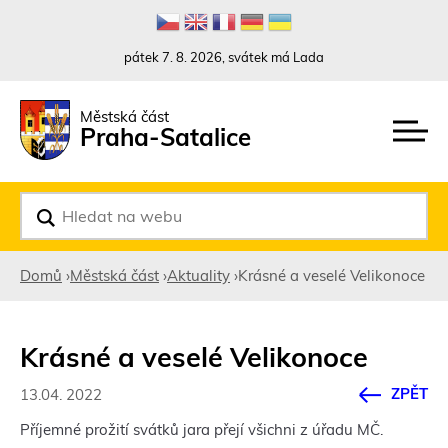
Rovnou na kontakt
Rovnou na obsah
Rovnou na menu
pátek 7. 8. 2026, svátek má Lada
Městská část
Praha-Satalice
V
y
h
l
Domů
›
Městská část
›
Aktuality
›
Krásné a veselé Velikonoce
e
d
Jste
a
t
zde
Krásné a veselé Velikonoce
ZPĚT
13.04. 2022
Příjemné prožití svátků jara přejí všichni z úřadu MČ.