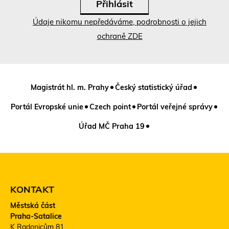
Údaje nikomu nepředáváme, podrobnosti o jejich
ochraně ZDE
Magistrát hl. m. Prahy
Český statistický úřad
Portál Evropské unie
Czech point
Portál veřejné správy
Úřad MČ Praha 19
KONTAKT
Městská část
Praha-Satalice
K Radonicům 81