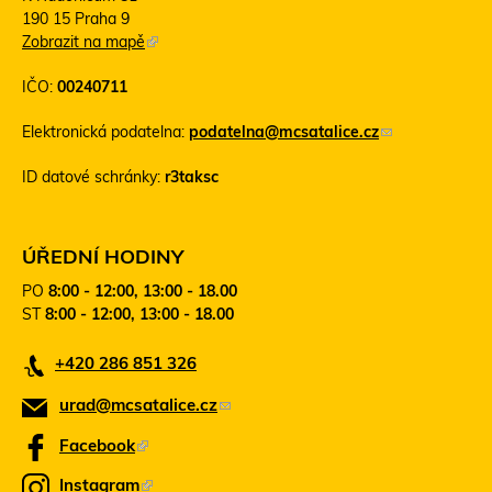
190 15 Praha 9
Zobrazit na mapě
(
T
IČO:
00240711
e
n
Elektronická podatelna:
podatelna@mcsatalice.cz
(
t
o
o
ID datové schránky:
r3taksc
d
o
k
d
a
k
z
a
ÚŘEDNÍ HODINY
o
z
PO
8:00 - 12:00, 13:00 - 18.00
d
s
ST
8:00 - 12:00, 13:00 - 18.00
e
e
š
o
+420 286 851 326
l
t
e
e
urad@mcsatalice.cz
(
e
v
-
ř
o
Facebook
(
m
e
d
T
a
v
Instagram
(