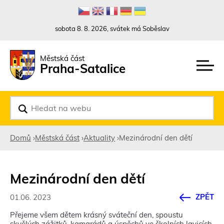
Rovnou na kontakt
Rovnou na obsah
Rovnou na menu
sobota 8. 8. 2026, svátek má Soběslav
Městská část
Praha-Satalice
V
y
h
l
Domů
›
Městská část
›
Aktuality
›
Mezinárodní den dětí
e
d
Jste
a
t
zde
Mezinárodní den dětí
ZPĚT
01.06. 2023
Přejeme všem dětem krásný sváteční den, spoustu
skvělých zážitků, kamarádů a úspěchů ve školních lavicích