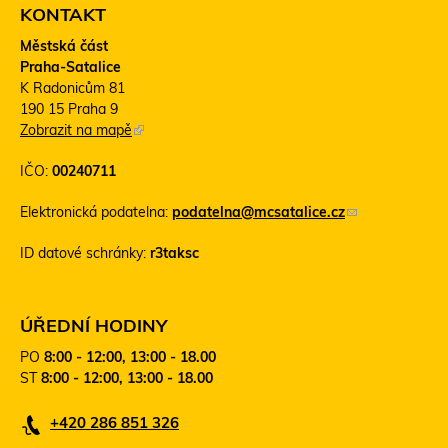
KONTAKT
Městská část
Praha-Satalice
K Radonicům 81
190 15 Praha 9
Zobrazit na mapě
(
T
IČO:
00240711
e
n
Elektronická podatelna:
podatelna@mcsatalice.cz
(
t
o
o
ID datové schránky:
r3taksc
d
o
k
d
a
k
z
a
ÚŘEDNÍ HODINY
o
z
PO
8:00 - 12:00, 13:00 - 18.00
d
s
ST
8:00 - 12:00, 13:00 - 18.00
e
e
š
o
+420 286 851 326
l
t
e
e