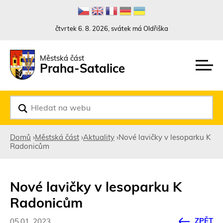
Rovnou na kontakt
Rovnou na obsah
Rovnou na menu
čtvrtek 6. 8. 2026, svátek má Oldřiška
Městská část
Praha-Satalice
V
y
h
l
Domů
›
Městská část
›
Aktuality
›
Nové lavičky v lesoparku K
e
Radonicům
d
Jste
a
t
zde
Nové lavičky v lesoparku K
Radonicům
ZPĚT
05.01. 2023