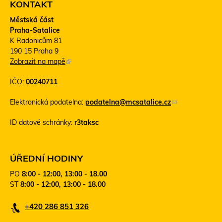
KONTAKT
Městská část
Praha-Satalice
K Radonicům 81
190 15 Praha 9
Zobrazit na mapě
(
T
IČO:
00240711
e
n
Elektronická podatelna:
podatelna@mcsatalice.cz
(
t
o
o
ID datové schránky:
r3taksc
d
o
k
d
a
k
z
a
ÚŘEDNÍ HODINY
o
z
PO
8:00 - 12:00, 13:00 - 18.00
d
s
ST
8:00 - 12:00, 13:00 - 18.00
e
e
š
o
+420 286 851 326
l
t
e
e