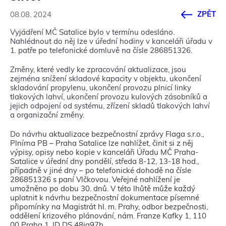
ZPĚT
08.08. 2024
Vyjádření MČ Satalice bylo v termínu odesláno.
Nahlédnout do něj lze v úřední hodiny v kanceláři úřadu v
1. patře po telefonické domluvě na čísle 286851326.
Změny, které vedly ke zpracování aktualizace, jsou
zejména snížení skladové kapacity v objektu, ukončení
skladování propylenu, ukončení provozu plnicí linky
tlakových lahví, ukončení provozu kulových zásobníků a
jejich odpojení od systému, zřízení skladů tlakových lahví
a organizační změny.
Do návrhu
aktualizace bezpečnostní zprávy Flaga s.r.o.,
Plnírna PB – Praha Satalice lze nahlížet, činit si z něj
výpisy, opisy nebo kopie v kanceláři Úřadu MČ Praha-
Satalice v úřední dny pondělí, středa 8-12, 13-18 hod.,
případně v jiné dny – po telefonické dohodě na čísle
286851326 s paní Vlčkovou. Veřejné nahlížení je
umožněno po dobu 30. dnů. V této lhůtě může každý
uplatnit k návrhu bezpečnostní dokumentace písemné
připomínky na Magistrát hl. m. Prahy, odbor bezpečnosti,
oddělení krizového plánování, nám. Franze Kafky 1, 110
00 Praha 1, ID DS 48ia97h.