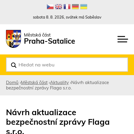
Rovnou na kontakt
Rovnou na obsah
Rovnou na menu
sobota 8. 8. 2026, svátek má Soběslav
Městská část
Praha-Satalice
V
y
h
l
Domů
›
Městská část
›
Aktuality
›
Návrh aktualizace
e
bezpečnostní zprávy Flaga s.r.o.
d
Jste
a
t
zde
Návrh aktualizace
bezpečnostní zprávy Flaga
s.r.o.