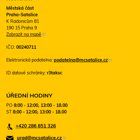
Městská část
Praha-Satalice
K Radonicům 81
190 15 Praha 9
Zobrazit na mapě
(
T
IČO:
00240711
e
n
Elektronická podatelna:
podatelna@mcsatalice.cz
(
t
o
o
ID datové schránky:
r3taksc
d
o
k
d
a
k
z
a
ÚŘEDNÍ HODINY
o
z
PO
8:00 - 12:00, 13:00 - 18.00
d
s
ST
8:00 - 12:00, 13:00 - 18.00
e
e
š
o
+420 286 851 326
l
t
e
e
urad@mcsatalice.cz
(
e
v