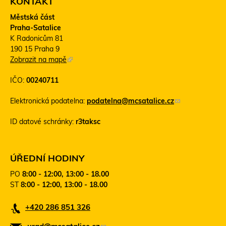
KONTAKT
Městská část
Praha-Satalice
K Radonicům 81
190 15 Praha 9
Zobrazit na mapě
(
T
IČO:
00240711
e
n
Elektronická podatelna:
podatelna@mcsatalice.cz
(
t
o
o
ID datové schránky:
r3taksc
d
o
k
d
a
k
z
a
ÚŘEDNÍ HODINY
o
z
PO
8:00 - 12:00, 13:00 - 18.00
d
s
ST
8:00 - 12:00, 13:00 - 18.00
e
e
š
o
+420 286 851 326
l
t
e
e