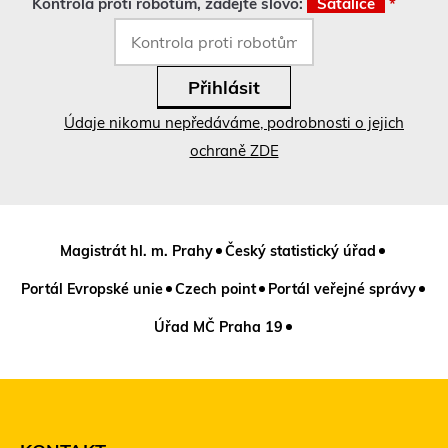
Kontrola proti robotům, zadejte slovo:
Satalice
*
Údaje nikomu nepředáváme, podrobnosti o jejich
ochraně ZDE
Magistrát hl. m. Prahy
Český statistický úřad
Portál Evropské unie
Czech point
Portál veřejné správy
Úřad MČ Praha 19