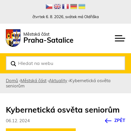
Rovnou na kontakt
Rovnou na obsah
Rovnou na menu
čtvrtek 6. 8. 2026, svátek má Oldřiška
Městská část
Praha-Satalice
V
y
h
l
Domů
›
Městská část
›
Aktuality
›
Kybernetická osvěta
e
seniorům
d
Jste
a
t
zde
Kybernetická osvěta seniorům
ZPĚT
06.12. 2024