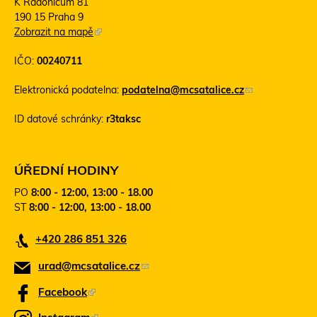
K Radonicům 81
190 15 Praha 9
Zobrazit na mapě
(
T
IČO:
00240711
e
n
Elektronická podatelna:
podatelna@mcsatalice.cz
(
t
o
o
ID datové schránky:
r3taksc
d
o
k
d
a
k
z
a
ÚŘEDNÍ HODINY
o
z
PO
8:00 - 12:00, 13:00 - 18.00
d
s
ST
8:00 - 12:00, 13:00 - 18.00
e
e
š
o
+420 286 851 326
l
t
e
e
urad@mcsatalice.cz
(
e
v
-
ř
o
Facebook
(
m
e
d
T
a
v