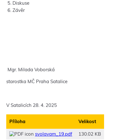
Diskuse
Závěr
Mgr. Milada Voborská
starostka MČ Praha Satalice
V Satalicích 28. 4. 2025
Příloha
Velikost
svolavam_19.pdf
130.02 KB