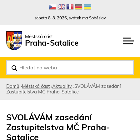
Rovnou na kontakt
Rovnou na obsah
Rovnou na menu
sobota 8. 8. 2026, svátek má Soběslav
Městská část
Praha-Satalice
V
y
h
l
Domů
›
Městská část
›
Aktuality
›
SVOLÁVÁM zasedání
e
Zastupitelstva MČ Praha-Satalice
d
Jste
a
t
zde
SVOLÁVÁM zasedání
Zastupitelstva MČ Praha-
Satalice