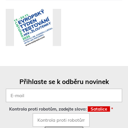
ř
e
v
n
o
v
é
m
o
k
n
ě
)
Přihlaste se k odběru novinek
E-
mail
*
Kontrola proti robotům, zadejte slovo:
Satalice
*