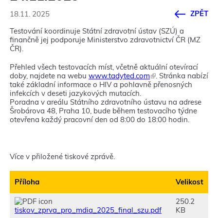
ZPĚT
18.11. 2025
Testování koordinuje Státní zdravotní ústav (SZÚ) a
finančně jej podporuje Ministerstvo zdravotnictví ČR (MZ
ČR).
Přehled všech testovacích míst, včetně aktuální otevírací
doby, najdete na webu
www.tadyted.com
(
. Stránka nabízí
také základní informace o HIV a pohlavně přenosných
T
infekcích v deseti jazykových mutacích.
e
Poradna v areálu Státního zdravotního ústavu na adrese
n
Šrobárova 48, Praha 10, bude během testovacího týdne
t
otevřena každý pracovní den od 8:00 do 18:00 hodin.
o
o
d
k
a
Více v přiložené tiskové zprávě.
z
s
e
Příloha
Velikost
o
t
250.2
e
tiskov_zprva_pro_mdia_2025_final_szu.pdf
KB
v