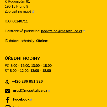
K Radonicům 81
190 15 Praha 9
Zobrazit na mapě
(
T
IČO:
00240711
e
n
Elektronická podatelna:
podatelna@mcsatalice.cz
(
t
o
o
ID datové schránky:
r3taksc
d
o
k
d
a
k
z
a
ÚŘEDNÍ HODINY
o
z
PO
8:00 - 12:00, 13:00 - 18.00
d
s
ST
8:00 - 12:00, 13:00 - 18.00
e
e
š
o
+420 286 851 326
l
t
e
e
urad@mcsatalice.cz
(
e
v
-
ř
o
Facebook
(
m
e
d
T
a
v