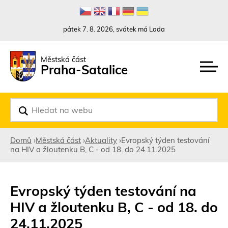
Rovnou na kontakt
Rovnou na obsah
Rovnou na menu
pátek 7. 8. 2026, svátek má Lada
Městská část
Praha-Satalice
V
y
h
l
Domů
›
Městská část
›
Aktuality
›
Evropský týden testování
e
na HIV a žloutenku B, C - od 18. do 24.11.2025
d
Jste
a
t
zde
Evropský týden testování na
HIV a žloutenku B, C - od 18. do
24.11.2025