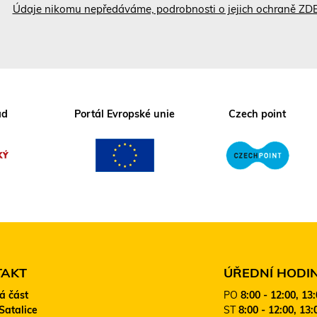
Údaje nikomu nepředáváme, podrobnosti o jejich ochraně ZD
ad
Portál Evropské unie
Czech point
TAKT
ÚŘEDNÍ HODI
á část
PO
8:00 - 12:00, 13
Satalice
ST
8:00 - 12:00, 13: