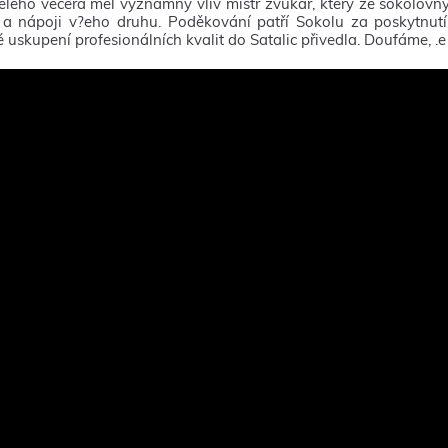
elého večera měl významný vliv mistr zvukař, který ze sokolovny 
 a nápoji v?eho druhu. Poděkování patří Sokolu za poskytnutí 
 uskupení profesionálních kvalit do Satalic přivedla. Doufáme, .e