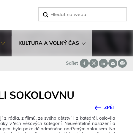
V
y
h
l
e
d
KULTURA A VOLNÝ ČAS
a
t
Sdílet
LI SOKOLOVNU
ZPĚT
z rádia, z filmů, ze svého dětství i z katedrál, oslovila
ky v?ech věkových kategorií. Neuvěřitelné nasazení a
ystoupení byla poka.dé odměněna nad?eným aplausem. Na