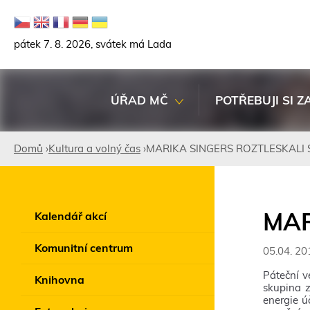
pátek 7. 8. 2026, svátek má Lada
ÚŘAD MČ
POTŘEBUJI SI Z
Domů
›
Kultura a volný čas
›
MARIKA SINGERS ROZTLESKALI
Jste
zde
MAR
Kalendář akcí
Komunitní centrum
05.04. 20
Páteční v
Knihovna
skupina z
energie ú