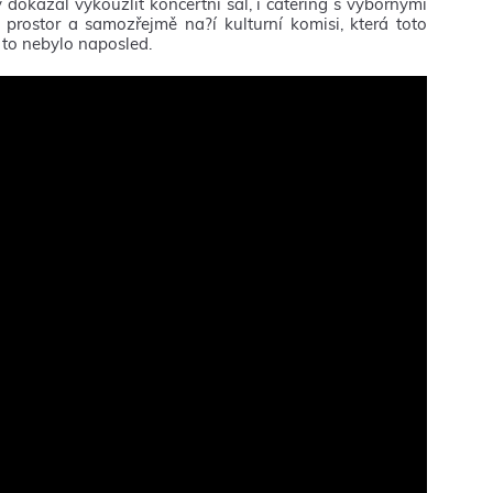
dokázal vykouzlit koncertní sál, i catering s výbornými
prostor a samozřejmě na?í kulturní komisi, která toto
 to nebylo naposled.