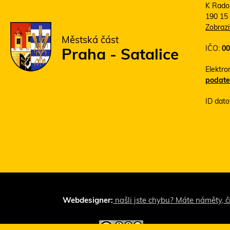
K Rado
190 15
Zobraz
Městská část
IČO:
00
Praha - Satalice
Elektro
podate
ID dato
Webdesigner:
našli jste chybu? Máte náměty, č
Toto dílo podléhá lice