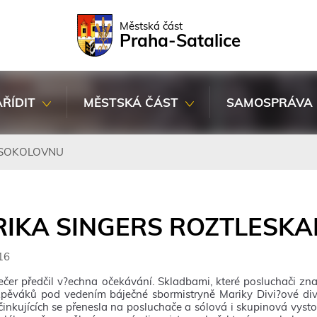
Rovnou na kontakt
Rovnou na obsah
Rovnou na menu
Městská část
Praha-Satalice
AŘÍDIT
MĚSTSKÁ ČÁST
SAMOSPRÁVA
 SOKOLOVNU
IKA SINGERS ROZTLESKA
16
ečer předčil v?echna očekávání. Skladbami, které posluchači znají 
pěváků pod vedením báječné sbormistryně Mariky Divi?ové divá
činkujících se přenesla na posluchače a sólová i skupinová v