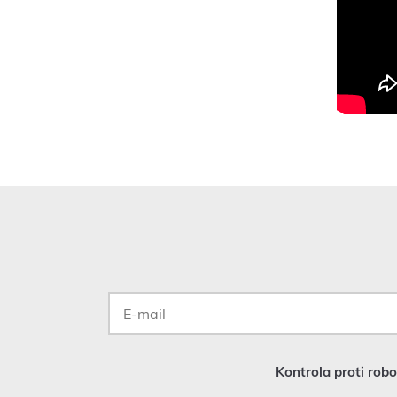
E-
mail
*
Kontrola proti rob